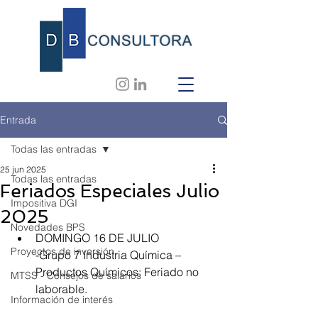
Entrada
Todas las entradas
25 jun 2025
Todas las entradas
Feriados Especiales Julio
Impositiva DGI
2025
Novedades BPS
DOMINGO 16 DE JULIO
Proyectos de inversión
-Grupo 7 Industria Química –
Productos Químicos: Feriado no 
MTSS - Consejos de salarios
laborable.
Información de interés