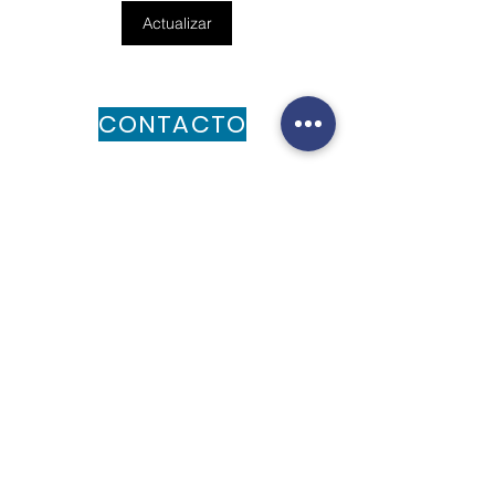
Actualizar
CONTACTO
Chaná 2170, Montevideo, Uruguay.
Email:
info@dbc.com.uy
Tel: (+598)
091 219 744
Para preguntas generales, por favor
completa el siguiente formulario: