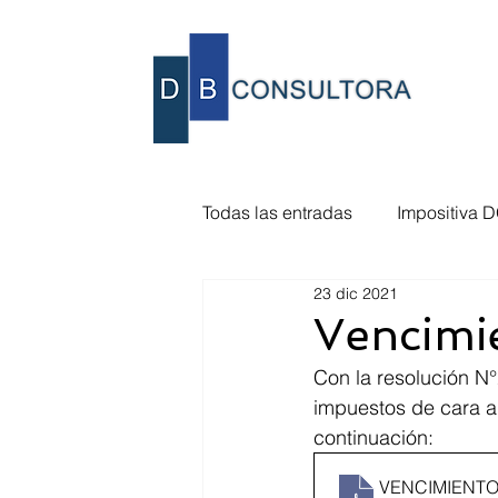
Todas las entradas
Impositiva D
23 dic 2021
MTSS - Consejos de salarios
Vencimi
Con la resolución N
Vencimientos BPS/DGI/MTSS
impuestos de cara a
continuación:
VENCIMIENTO