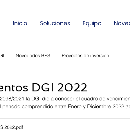
Inicio
Soluciones
Equipo
Nove
GI
Novedades BPS
Proyectos de inversión
Información de interés
Exoneración Software
entos DGI 2022
°2098/2021 la DGI dio a conocer el cuadro de vencimien
Vencimientos
l período comprendido entre Enero y Diciembre 2022 ad
S 2022
.pdf