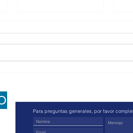
Vencimientos Enero 2025
Univ
Fact
BPS: -IND y COM: 22/01 y
Dada 
23/01(WEB) DGI: -IVA MÍNIMO:
2548/
20/01 -CEDE: 22/01 -NO CEDE:
recie
27/01 SERVICIOS PERSONALES:
N°238
-FONASA: 27/01 -IVA E...
estab
O
Para preguntas generales, por favor completa