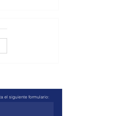
ersalización de
uración Electrónica:
la Resolución N°
2023 , que modifica las
ntes Resoluciones
9/2023 y N° 2390/2023, se
lece el 31/12/2024 como...
 el siguiente formulario: