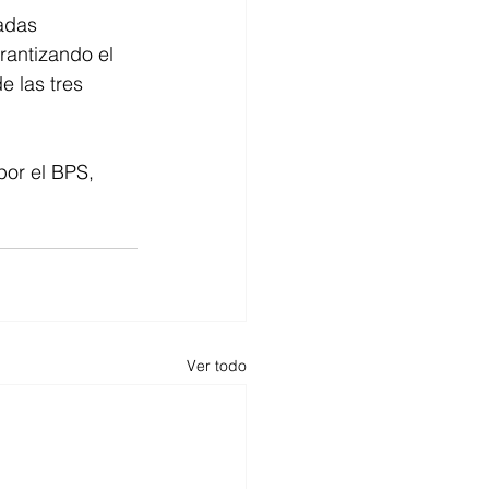
adas 
rantizando el 
e las tres 
por el BPS, 
Ver todo