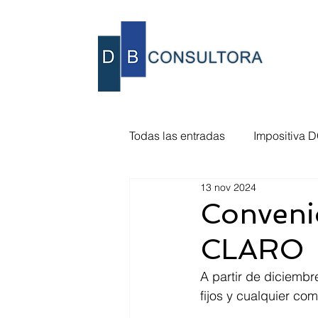
Todas las entradas
Impositiva D
13 nov 2024
MTSS - Consejos de salarios
Conveni
CLARO
Vencimientos BPS/DGI/MTSS
A partir de diciembr
fijos y cualquier com